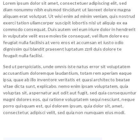
Lorem ipsum dolor sit amet, consectetuer adipiscing elit, sed
diam nonummy nibh euismod tincidunt ut laoreet dolore magna
aliquam erat volutpat. Ut wisi enim ad minim veniam, quis nostrud
exerci tation ullamcorper suscipit lobortis nisl ut aliquip ex ea
commodo consequat. Duis autem vel eum iriure dolor in hendrerit
in vulputate velit esse molestie consequat, vel illum dolore eu
feugiat nulla facilisis at vero eros et accumsan et iusto odio
dignissim qui blandit praesent luptatum zzril duis dolore te
feugait nulla facilisi.
Sed ut perspiciatis, unde omnis iste natus error sit voluptatem
accusantium doloremque laudantium, totam rem aperiam eaque
ipsa, quae ab illo inventore veritatis et quasi architecto beatae
vitae dicta sunt, explicabo. nemo enim ipsam voluptatem, quia
voluptas sit, aspernatur aut odit aut fugit, sed quia consequuntur
magni dolores eos, qui ratione voluptatem sequi nesciunt, neque
porro quisquam est, qui dolorem ipsum, quia dolor sit, amet,
consectetur, adipisci velit, sed quia non numquam eius modi.