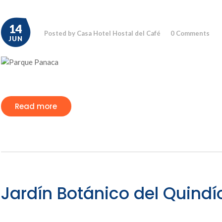
14
Posted by Casa Hotel Hostal del Café
0
Comments
JUN
Read more
Jardín Botánico del Quindí