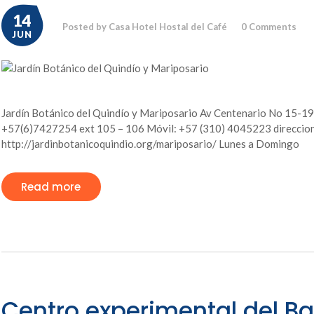
14
Posted by Casa Hotel Hostal del Café
0
Comments
JUN
Jardín Botánico del Quindío y Mariposario Av Centenario No 15-190
+57(6)7427254 ext 105 – 106 Móvil: +57 (310) 4045223 direccion
http://jardinbotanicoquindio.org/mariposario/ Lunes a Domingo
Read more
Centro experimental del 