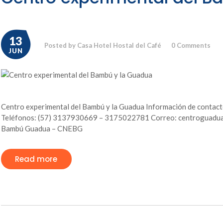
13
Posted by Casa Hotel Hostal del Café
0
Comments
JUN
Centro experimental del Bambú y la Guadua Información de contac
Teléfonos: (57) 3137930669 – 3175022781 Correo: centroguadua@c
Bambú Guadua – CNEBG
Read more