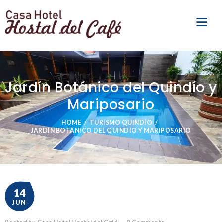
Jardín Botánico del Quindío y
Mariposario
HOME
TURISMO QUINDÍO
JARDÍN BOTÁNICO DEL QUINDÍO Y MARIPOSARIO
14
JUN